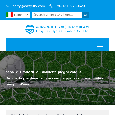

betty@easy-try.com
+86-13102730620


Italiano

Toggl
casa
>
Prodotti
>
Bicicletta pieghevole
>
Bicicletta pieghevole in acciaio leggero con pneumatici
riempiti d'aria