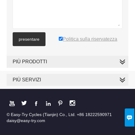
Politica sulla riservatezza
presentare
PIÙ PRODOTTI
PIÙ SERVIZI






© Easy-Try Cycles (Tianjin) Co., Ltd. +86 18222590971

daisy@easy-try.com