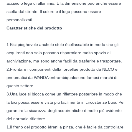
acciaio o lega di alluminio. E la dimensione può anche essere
scelta dal cliente. Il colore e il logo possono essere
personalizzati.
Caratteristiche del prodotto
1.
Bici pieghevole anche
lo stelo è
collassabile in modo che gli
acquirenti non solo possano risparmiare molto spazio di
archiviazione, ma sono anche facili da trasferire e trasportare.
2.
F
rontare i componenti della forcella
è prodotto da NECO e
pneumatici da WANDA entrambi
quale
sono famosi marchi di
questo settore.
3.
Una luce si blocca come un riflettore posteriore in modo che
la bici possa essere vista più facilmente in circostanze buie. Per
garantire la sicurezza degli acquirenti
che è molto più evidente
del normale riflettore.
1.
Il freno del prodotto è
freni a pinza
, che è facile da controllare